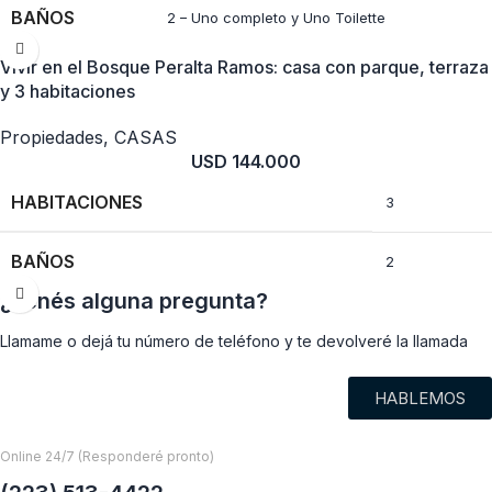
BAÑOS
2 – Uno completo y Uno Toilette
Vivir en el Bosque Peralta Ramos: casa con parque, terraza
MTS
Sup. Cubierta: 52,80M Sup. Semicubierta:
y 3 habitaciones
CUBIERTOS
6,90M Sup. Total: 59,70M
Propiedades
,
CASAS
USD
144.000
HABITACIONES
3
BAÑOS
2
¿Tenés alguna pregunta?
MTS CUBIERTOS
103
Llamame o dejá tu número de teléfono y te devolveré la llamada
MTS LOTE
675
HABLEMOS
Online 24/7 (Responderé pronto)