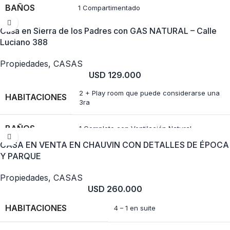
BAÑOS
1 Compartimentado
Casa en Sierra de los Padres con GAS NATURAL – Calle
COCHERAS
3 Descubiertas en trotadora dentro del lote
Luciano 388
MTS
Propiedades
,
CASAS
87M en dos plantas
CUBIERTOS
USD
129.000
2 + Play room que puede considerarse una
HABITACIONES
MTS LOTE
600M Parquizado y con frutales
3ra
BAÑOS
1 Completo con Ventilación Natural
Por Piso Radiante – Salamandra a leña y Split
CALEFACCIÓN
Frio Calor
CASA EN VENTA EN CHAUVIN CON DETALLES DE ÉPOCA
TOILETTE
Y PARQUE
1
Propiedades
,
CASAS
MTS
USD
260.000
120
CUBIERTOS
HABITACIONES
4 – 1 en suite
MTS LOTE
600