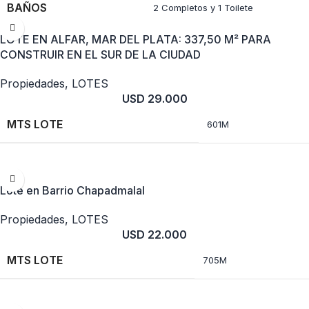
BAÑOS
2 Completos y 1 Toilete
LAVADERO
Separado, (no forma parte de la cocina)
LOTE EN ALFAR, MAR DEL PLATA: 337,50 M² PARA
MTS CUBIERTOS
239M en 2 plantas
CONSTRUIR EN EL SUR DE LA CIUDAD
EXTRAS
Sótano y espacio de guardado en el techo
MTS LOTE
Propiedades
,
LOTES
288 Con piscina
USD
29.000
GRARAGE
1
MTS LOTE
601M
Lote en Barrio Chapadmalal
Propiedades
,
LOTES
USD
22.000
MTS LOTE
705M