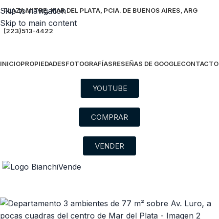
Skip to navigation
PLAZA MITRE, MAR DEL PLATA, PCIA. DE BUENOS AIRES, ARG
Skip to main content
(223)513-4422
INICIO
PROPIEDADES
FOTOGRAFÍAS
RESEÑAS DE GOOGLE
CONTACTO
YOUTUBE
COMPRAR
VENDER