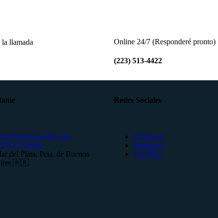
Online 24/7 (Responderé pronto)
 la llamada
(223) 513-4422
tame
Redes Sociales
nfo@bianchivende.com
Facebook
223) 513-4422
Instagram
ar del Plata, Pcia. de Buenos
YouTube
ires 🇦🇷