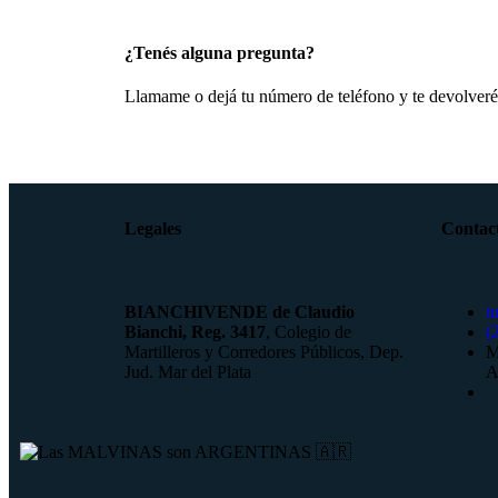
¿Tenés alguna pregunta?
Llamame o dejá tu número de teléfono y te devolveré
Legales
Contac
BIANCHIVENDE de Claudio
i
Bianchi, Reg. 3417
, Colegio de
(
Martilleros y Corredores Públicos, Dep.
M
Jud. Mar del Plata
A