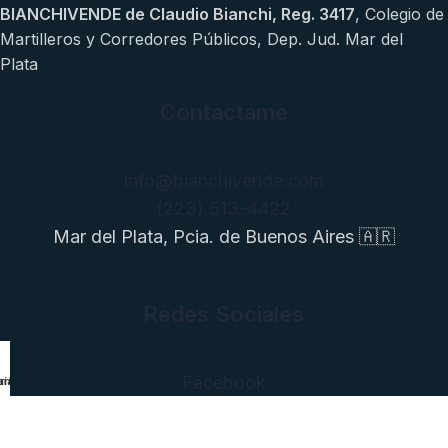
BIANCHIVENDE de Claudio Bianchi, Reg. 3417
, Colegio de
Martilleros y Corredores Públicos, Dep. Jud. Mar del
Plata
Contactame
info@bianchivende.com
(223) 513-4422
Mar del Plata, Pcia. de Buenos Aires 🇦🇷
Redes Sociales
Facebook
ría Comprar
ría Vender
Instagram
YouTube